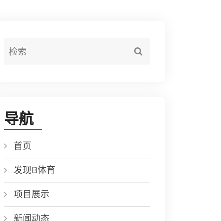
导航
首页
发现B体育
项目展示
新闻动态