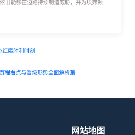
依旧能够在边路持续制造威胁，并为埃弗顿
心红魔胜利时刻
额赛程看点与晋级形势全面解析篇
网站地图