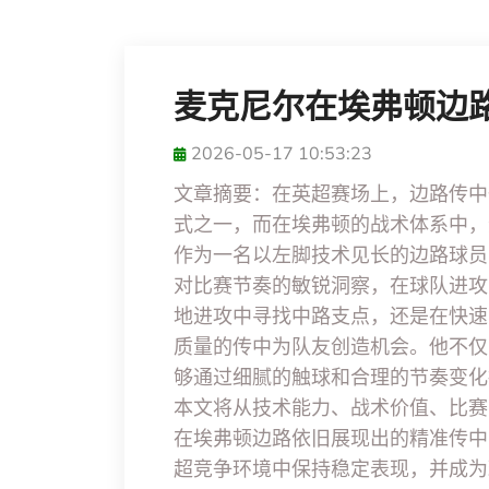
麦克尼尔在埃弗顿边
2026-05-17 10:53:23
文章摘要：在英超赛场上，边路传中
式之一，而在埃弗顿的战术体系中，
作为一名以左脚技术见长的边路球员
对比赛节奏的敏锐洞察，在球队进攻
地进攻中寻找中路支点，还是在快速
质量的传中为队友创造机会。他不仅
够通过细腻的触球和合理的节奏变化
本文将从技术能力、战术价值、比赛
在埃弗顿边路依旧展现出的精准传中
超竞争环境中保持稳定表现，并成为