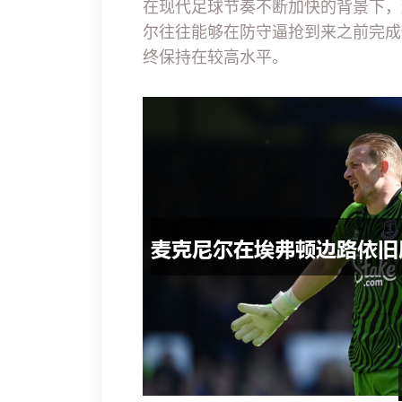
在现代足球节奏不断加快的背景下，
尔往往能够在防守逼抢到来之前完成
终保持在较高水平。