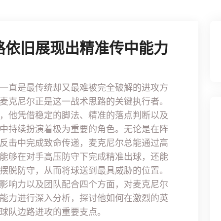
路依旧展现出精准传中能力
一直是最传统却又最难被完全破解的进攻方
麦克尼尔正是这一战术思路的关键执行者。
，他凭借稳定的脚法、精准的落点判断以及
中持续扮演着极为重要的角色。无论是在阵
反击中完成致命传递，麦克尼尔总能通过高
能够在对手高压防守下完成精准出球，还能
摆脱防守，从而将球送到最具威胁的位置。
影响力以及团队配合四个方面，对麦克尼尔
能力进行深入分析，探讨他如何在激烈的英
球队边路进攻的重要支点。