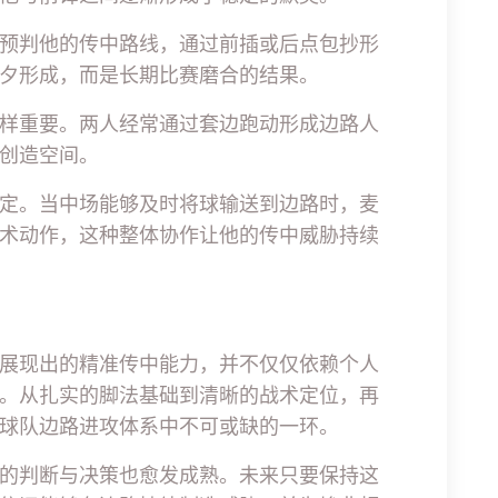
预判他的传中路线，通过前插或后点包抄形
夕形成，而是长期比赛磨合的结果。
样重要。两人经常通过套边跑动形成边路人
创造空间。
定。当中场能够及时将球输送到边路时，麦
术动作，这种整体协作让他的传中威胁持续
展现出的精准传中能力，并不仅仅依赖个人
。从扎实的脚法基础到清晰的战术定位，再
球队边路进攻体系中不可或缺的一环。
的判断与决策也愈发成熟。未来只要保持这