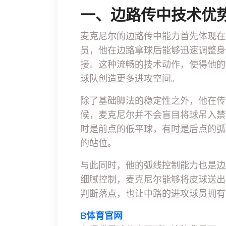
一、边路传中技术优
麦克尼尔的边路传中能力首先体现在
员，他在边路拿球后能够迅速调整身
接。这种流畅的技术动作，使得他的
球队创造更多进攻空间。
除了基础脚法的稳定性之外，他在传
候，麦克尼尔并不会盲目将球吊入禁
时是前点的低平球，有时是后点的弧
的站位。
与此同时，他的弧线控制能力也是边
细腻控制，麦克尼尔能够将皮球送出
判断落点，也让中路的进攻球员拥有
B体育官网