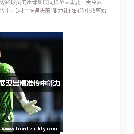
边路球员的出球速度同样至关重要。麦克尼
传中，这种“快速决策”能力让他的传中效率始