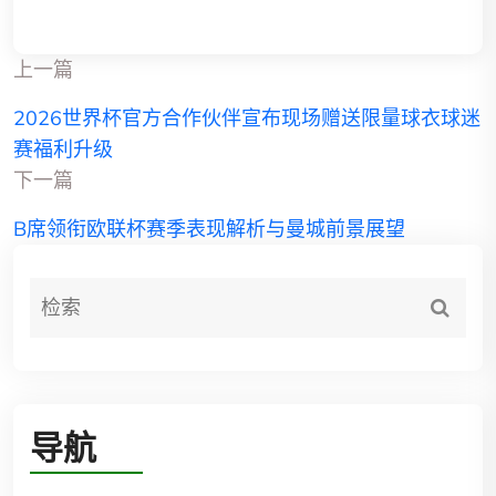
上一篇
2026世界杯官方合作伙伴宣布现场赠送限量球衣球迷
赛福利升级
下一篇
B席领衔欧联杯赛季表现解析与曼城前景展望
导航