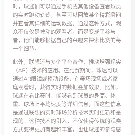
时，球迷们可以通过手机或其他设备查看球员
的实时跑动轨迹，甚至可以回放某个精彩瞬间
并查看其详细的运动数据。通过这种方式，观
众不仅仅是被动的观看者，而是变成了参与
者，他们能够根据自己的兴趣来探索比赛的每
一个细节。
此外，联想还与多个平台合作，推动增强现实
（AR）技术的应用。在比赛期间，球迷可以
通过AR眼镜或移动设备，在赛场现场或者家
庭观看时，获得实时的数据叠加效果。比如，
球迷在看比赛时，能够看到球员的身高、体
重、球场上平均速度等详细信息，而这些信息
是通过联想的实时球场分析技术实时更新和呈
现的。这种技术的引入，不仅使得传统的观赛
方式变得更加有趣和丰富，也让球迷的参与感