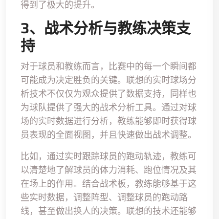
得到了极大的提升。
3、战术分析与教练决策支
持
对于球员和教练而言，比赛中的每一个瞬间都
可能成为决定胜负的关键。联想的实时球场分
析技术不仅仅为观众提供了数据支持，同样也
为球队提供了强大的战术分析工具。通过对球
场的实时数据进行分析，教练能够即时获得球
员表现的全面视图，并且快速做出战术调整。
比如，通过实时跟踪球员的跑动轨迹，教练可
以清楚地了解球员的体力消耗、跑位情况及其
在场上的作用。结合战术板，教练能够基于这
些实时数据，调整阵型、调整球员的跑动路
线，甚至做出换人的决策。联想的技术还能够