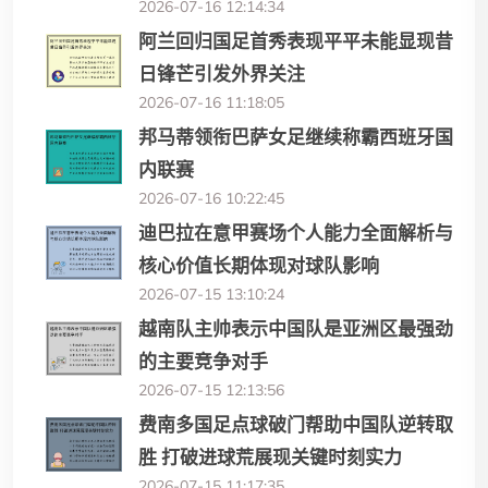
2026-07-16 12:14:34
阿兰回归国足首秀表现平平未能显现昔
日锋芒引发外界关注
2026-07-16 11:18:05
邦马蒂领衔巴萨女足继续称霸西班牙国
内联赛
2026-07-16 10:22:45
迪巴拉在意甲赛场个人能力全面解析与
核心价值长期体现对球队影响
2026-07-15 13:10:24
越南队主帅表示中国队是亚洲区最强劲
的主要竞争对手
2026-07-15 12:13:56
费南多国足点球破门帮助中国队逆转取
胜 打破进球荒展现关键时刻实力
2026-07-15 11:17:35