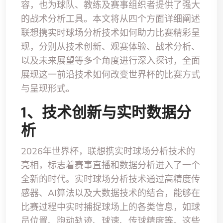
容，也为球队、教练及赛事组织者提供了强大
的战术分析工具。本文将从四个方面详细阐述
联想携实时球场分析技术如何助力比赛精彩呈
现，分别从技术创新、观赛体验、战术分析、
以及未来展望等多个角度进行深入探讨，全面
展现这一前沿技术如何改变世界杯的比赛方式
与呈现形式。
1、技术创新与实时数据分
析
2026年世界杯，联想携实时球场分析技术的
亮相，标志着赛事直播和数据分析进入了一个
全新的时代。实时球场分析技术通过高精度传
感器、AI算法以及大数据技术的结合，能够在
比赛过程中实时捕捉球场上的各类信息，如球
员位置、跑动轨迹、球速、传球精度等。这些