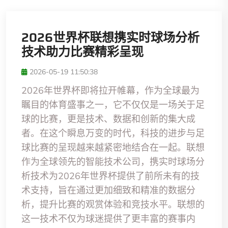
2026世界杯联想携实时球场分析
技术助力比赛精彩呈现
2026-05-19 11:50:38
2026年世界杯即将拉开帷幕，作为全球最为
瞩目的体育盛事之一，它不仅仅是一场关于足
球的比赛，更是技术、数据和创新的集大成
者。在这个瞬息万变的时代，科技的进步与足
球比赛的呈现越来越紧密地结合在一起。联想
作为全球领先的智能技术公司，携实时球场分
析技术为2026年世界杯提供了前所未有的技
术支持，旨在通过更加细致和精准的数据分
析，提升比赛的观赏体验和竞技水平。联想的
这一技术不仅为球迷提供了更丰富的赛事内