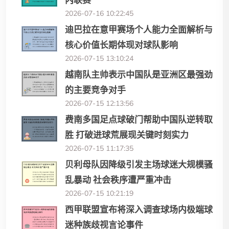
2026-07-16 10:22:45
迪巴拉在意甲赛场个人能力全面解析与
核心价值长期体现对球队影响
2026-07-15 13:10:24
越南队主帅表示中国队是亚洲区最强劲
的主要竞争对手
2026-07-15 12:13:56
费南多国足点球破门帮助中国队逆转取
胜 打破进球荒展现关键时刻实力
2026-07-15 11:17:35
贝利母队因降级引发主场球迷大规模骚
乱暴动 社会秩序遭严重冲击
2026-07-15 10:21:19
西甲联盟宣布将深入调查球场内极端球
迷种族歧视言论事件