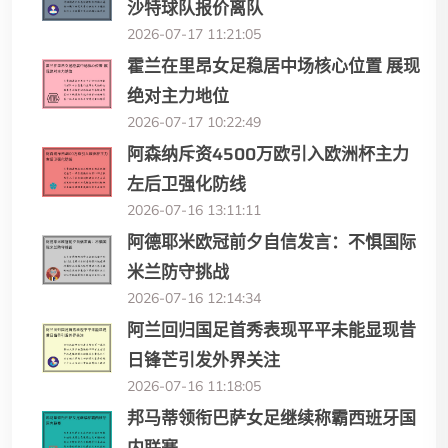
沙特球队报价离队
2026-07-17 11:21:05
霍兰在里昂女足稳居中场核心位置 展现
绝对主力地位
2026-07-17 10:22:49
阿森纳斥资4500万欧引入欧洲杯主力
左后卫强化防线
2026-07-16 13:11:11
阿德耶米欧冠前夕自信发言：不惧国际
米兰防守挑战
2026-07-16 12:14:34
阿兰回归国足首秀表现平平未能显现昔
日锋芒引发外界关注
2026-07-16 11:18:05
邦马蒂领衔巴萨女足继续称霸西班牙国
内联赛