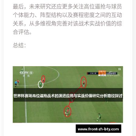
最后，未来研究还应更多关注高位逼抢与球员
个体能力、阵型结构以及赛程密度之间的互动
关系，从多维视角完善对该战术实战价值的综
合评估。
总结：