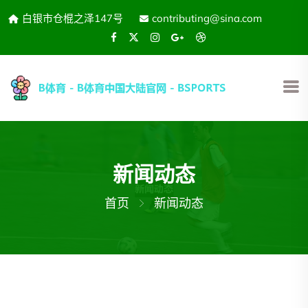
白银市仓棍之泽147号
contributing@sina.com
新闻动态
首页
新闻动态