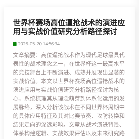
世界杯赛场高位逼抢战术的演进应
用与实战价值研究分析路径探讨
2026-05-20 14:56:34
文章摘要：高位逼抢战术作为现代足球最具代
表性的战术理念之一，在世界杯这一最高水平
的竞技舞台上不断演进、成熟并展现出显著的
实战价值。本文以世界杯赛场高位逼抢战术的
演进应用与实战价值研究分析路径探讨为核
心，系统梳理其从理念萌芽到体系化运用的发
展脉络，深入分析该战术在不同世界杯周期中
的具体应用特征及其对比赛节奏、攻防转换和
结果走向的深远影响。文章从战术演进背景、
体系构建逻辑、实战效果评估以及未来研究路