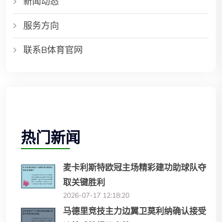
新闻动态
服务方向
联系B体育官网
热门新闻
麦卡利斯特欧冠主场精彩建功助球队夺
取关键胜利
2026-07-17 12:18:20
马德里竞技主力边翼卫莫利纳确认接受