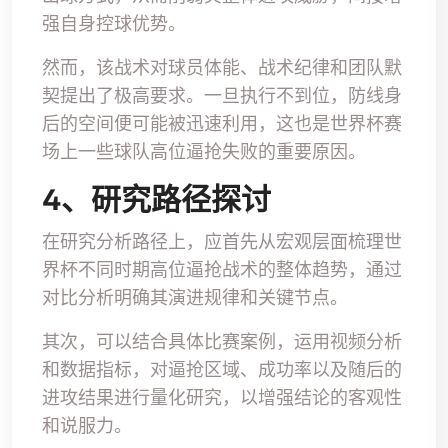
强自身控球优势。
然而，该战术对球员体能、战术纪律和团队默
契提出了极高要求。一旦执行不到位，防线身
后的空间便可能被迅速利用，这也是世界杯赛
场上一些球队高位逼抢失败的重要原因。
4、研究路径探讨
在研究分析路径上，应首先从宏观层面梳理世
界杯不同时期高位逼抢战术的整体趋势，通过
对比分析明确其演进规律和关键节点。
其次，可以结合具体比赛案例，运用视频分析
和数据指标，对逼抢区域、成功率以及随后的
进攻结果进行量化研究，以增强结论的客观性
和说服力。