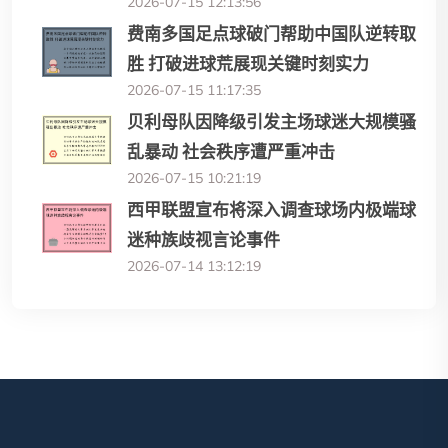
2026-07-15 12:13:56
费南多国足点球破门帮助中国队逆转取
胜 打破进球荒展现关键时刻实力
2026-07-15 11:17:35
贝利母队因降级引发主场球迷大规模骚
乱暴动 社会秩序遭严重冲击
2026-07-15 10:21:19
西甲联盟宣布将深入调查球场内极端球
迷种族歧视言论事件
2026-07-14 13:12:19