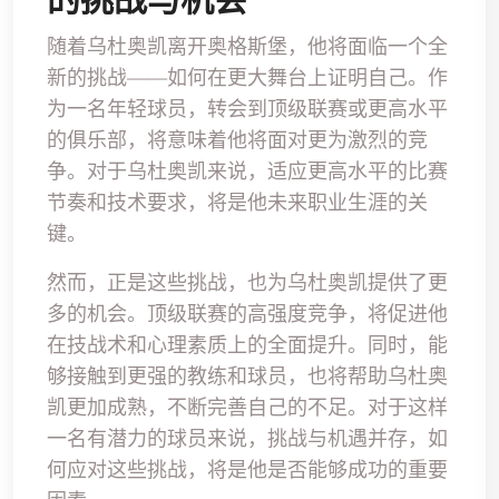
随着乌杜奥凯离开奥格斯堡，他将面临一个全
新的挑战——如何在更大舞台上证明自己。作
为一名年轻球员，转会到顶级联赛或更高水平
的俱乐部，将意味着他将面对更为激烈的竞
争。对于乌杜奥凯来说，适应更高水平的比赛
节奏和技术要求，将是他未来职业生涯的关
键。
然而，正是这些挑战，也为乌杜奥凯提供了更
多的机会。顶级联赛的高强度竞争，将促进他
在技战术和心理素质上的全面提升。同时，能
够接触到更强的教练和球员，也将帮助乌杜奥
凯更加成熟，不断完善自己的不足。对于这样
一名有潜力的球员来说，挑战与机遇并存，如
何应对这些挑战，将是他是否能够成功的重要