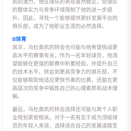
凯的潜力，他在球队的表现虽然稳定，但球队
的整体实力与竞争环境限制了他的进一步提
升。因此，寻找一个能够提供更好发展平台的
俱乐部，成为了他职业生涯的必然选择。
B体育
其次，乌杜奥凯的转会也可能与他希望挑战更
高水平的赛事有关。作为一名年轻球员，他渴
望能够在更强的联赛中积累经验，并提升自己
的技术水平。转会到更具竞争力的俱乐部，不
仅能够帮助他适应更快节奏的比赛，还能在更
高层次的竞争中锻炼自己的心理素质和战术理
解。
最后，乌杜奥凯的转会选择还可能与其个人职
业规划紧密相关。对于一名有志于成为顶级球
员的年轻人来说，选择适合自己的发展道路至