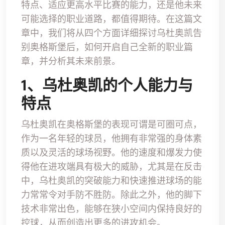
特点、适应更高水平比赛的能力，还是他未来
可能选择的职业道路，都值得期待。在这篇文
章中，我们将从四个方面详细探讨乌杜奥凯告
别奥格斯堡后，如何开启自己全新的职业篇
章，并分析其未来前景。
1、乌杜奥凯的个人能力与
特点
乌杜奥凯在奥格斯堡的表现可谓是可圈可点，
作为一名年轻的球员，他拥有非常强的身体素
质以及灵活的球场视野。他的速度和爆发力使
得他在进攻端具有极大的威胁，尤其是在反击
中，乌杜奥凯的突破能力和快速推进球场的能
力常常令对手防不胜防。除此之外，他的脚下
技术非常出色，能够在狭小空间内保持良好的
控球，从而创造出更多的进攻机会。