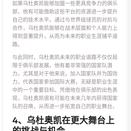
如果乌杜奥凯能够加盟一些更具竞争力的俱乐
部，他有可能借助这些平台的资源进一步提升
自己的技术水平。通过与世界级球员的对抗与
合作，乌杜奥凯能够在战术层面和个人能力上
得到显著提升，从而为未来的职业生涯铺平道
路。
与此同时，乌杜奥凯未来的职业道路不仅仅局
限于俱乐部发展。他有着非常强的国家队潜
力，尤其是对于他来说，加入国家队并为国效
力，代表国家参加国际大赛，无疑是职业生涯
中的一个重要目标。凭借他在俱乐部的出色表
现，乌杜奥凯很有可能在未来几年内获得国家
队的召唤，从而进一步拓宽自己的职业舞台。
4、乌杜奥凯在更大舞台上
的挑战与机会