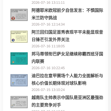
2026-07-16 13:11:11
阿德耶米欧冠前夕自信发言：不惧国际
米兰防守挑战
2026-07-16 12:14:34
阿兰回归国足首秀表现平平未能显现昔
日锋芒引发外界关注
2026-07-16 11:18:05
邦马蒂领衔巴萨女足继续称霸西班牙国
内联赛
2026-07-16 10:22:45
迪巴拉在意甲赛场个人能力全面解析与
核心价值长期体现对球队影响
2026-07-15 13:10:24
越南队主帅表示中国队是亚洲区最强劲
的主要竞争对手