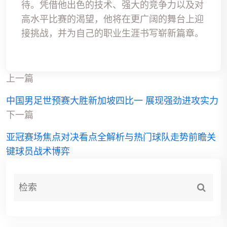
待。凭借他出色的技术、强大的竞争力以及对
高水平比赛的渴望，他将在更广阔的舞台上迎
接挑战，并为自己的职业生涯书写崭新篇章。
上一篇
中国男足世预赛大胜新加坡四比一 展现强劲进攻实力
下一篇
亚冠赛场焦点对决看点全解析与热门球队走势前瞻关
键球员战术博弈