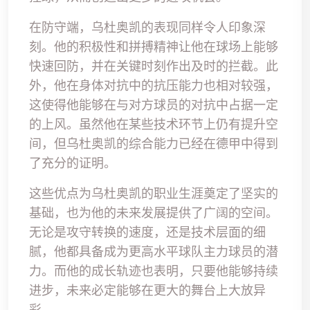
在防守端，乌杜奥凯的表现同样令人印象深
刻。他的积极性和拼搏精神让他在球场上能够
快速回防，并在关键时刻作出及时的拦截。此
外，他在身体对抗中的抗压能力也相对较强，
这使得他能够在与对方球员的对抗中占据一定
的上风。虽然他在某些技术环节上仍有提升空
间，但乌杜奥凯的综合能力已经在德甲中得到
了充分的证明。
这些优点为乌杜奥凯的职业生涯奠定了坚实的
基础，也为他的未来发展提供了广阔的空间。
无论是攻守转换的速度，还是技术层面的细
腻，他都具备成为更高水平球队主力球员的潜
力。而他的成长轨迹也表明，只要他能够持续
进步，未来必定能够在更大的舞台上大放异
彩。