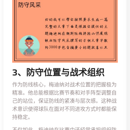
3、防守位置与战术组织
作为防线核心，梅迪纳对战术位置的把握极为
精准。他总能根据比赛节奏和对手阵型调整自
己的站位，保证防线的紧凑与层次感。这种战
术意识使得球队在面对不同进攻方式时都能保
持稳定。
不仅如此，梅迪纳在比赛中还经常承担组织防