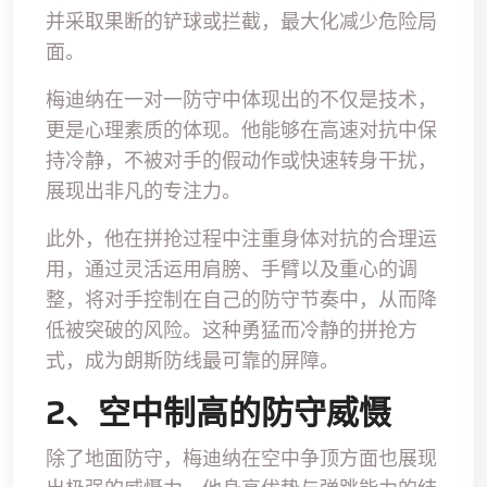
并采取果断的铲球或拦截，最大化减少危险局
面。
梅迪纳在一对一防守中体现出的不仅是技术，
更是心理素质的体现。他能够在高速对抗中保
持冷静，不被对手的假动作或快速转身干扰，
展现出非凡的专注力。
此外，他在拼抢过程中注重身体对抗的合理运
用，通过灵活运用肩膀、手臂以及重心的调
整，将对手控制在自己的防守节奏中，从而降
低被突破的风险。这种勇猛而冷静的拼抢方
式，成为朗斯防线最可靠的屏障。
2、空中制高的防守威慑
除了地面防守，梅迪纳在空中争顶方面也展现