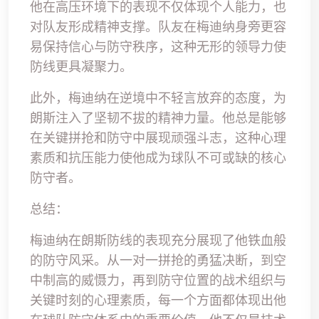
他在高压环境下的表现不仅体现个人能力，也
对队友形成精神支撑。队友在梅迪纳身旁更容
易保持信心与防守秩序，这种无形的领导力使
防线更具凝聚力。
此外，梅迪纳在逆境中不轻言放弃的态度，为
朗斯注入了坚韧不拔的精神力量。他总是能够
在关键拼抢和防守中展现顽强斗志，这种心理
素质和抗压能力使他成为球队不可或缺的核心
防守者。
总结：
梅迪纳在朗斯防线的表现充分展现了他铁血般
的防守风采。从一对一拼抢的勇猛决断，到空
中制高的威慑力，再到防守位置的战术组织与
关键时刻的心理素质，每一个方面都体现出他