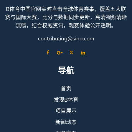
B体育中国官网实时直击全球体育赛事，覆盖五大联
赛与国际大赛，比分与数据同步更新，高清视频清晰
流畅，结合权威资讯，观赛体验公开透明。
contributing@sina.com
导航
首页
发现B体育
项目展示
新闻动态