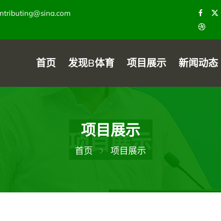
ntributing@sina.com
首页
发现B体育
项目展示
新闻动态
项目展示
首页
项目展示