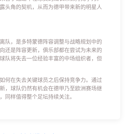
露头角的契机，从而为德甲带来新的明星人
离队，是多特蒙德阵容调整与战略规划中的
向还是阵容更新，俱乐部都在尝试为未来的
球队将失去一位经验丰富的中场组织者，但
如何在失去关键球员之后保持竞争力。通过
新，球队仍然有机会在德甲乃至欧洲赛场继
，同样值得整个足坛持续关注。