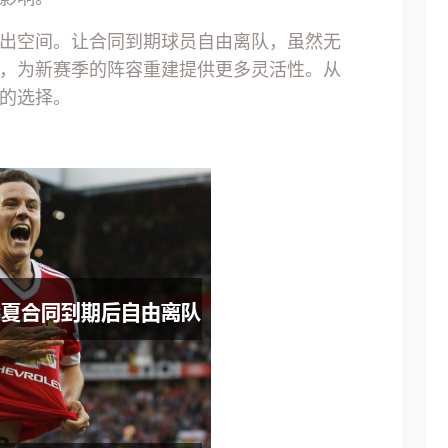
出空间。让合同到期球员自由离队，虽然无
，为新赛季的阵容重建提供更多灵活性。从
的选择。