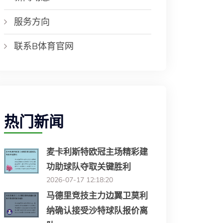
服务方向
联系B体育官网
热门新闻
麦卡利斯特欧冠主场精彩建
功助球队夺取关键胜利
2026-07-17 12:18:20
马德里竞技主力边翼卫莫利
纳确认接受沙特球队报价离