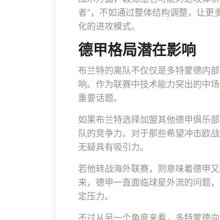
者”，不如通过整体结构调整，让更
化的进攻模式。
德甲格局潜在影响
布兰特的离队不仅仅是多特蒙德内部
响。作为联赛中技术能力突出的中场
重要话题。
如果布兰特选择加盟其他德甲俱乐部
队的竞争力。对于那些希望冲击欧战
无疑具有吸引力。
若他转战海外联赛，则意味着德甲又
来，德甲一直面临球星外流的问题，
定压力。
不过从另一个角度来看，多特蒙德向