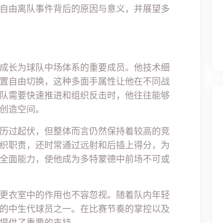
自由离队事件背后的原因与意义，并展望多
成长为球队中场体系的重要成员。他技术细
置自由切换，这种多面手属性让他在不同战
队需要快速推进和组织反击时，他往往能够
创造空间。
历过起伏，但整体而言仍然保持着较高的竞
织职责，还时常通过远射和后插上得分，为
全面能力，使他成为多特蒙德中前场不可或
更衣室中的作用也不容忽视。随着队内年轻
的中生代球员之一。在比赛节奏的掌控以及
提供了重要的支持。