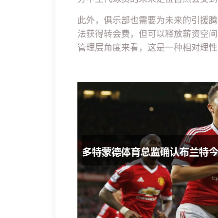
此外，俱乐部也需要为未来的引援腾
法获得转会费，但可以释放薪资空间
管理层角度来看，这是一种相对理性