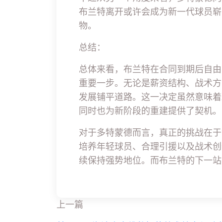
布兰特离开或许会成为新一代球员崭
物。
总结：
总体来看，布兰特在合同到期后自由
重要一步。无论是薪资结构、战术方
发展铺平道路。这一决定虽然意味着
同时也为新阶段的重建提供了契机。
对于多特蒙德而言，真正的挑战在于
培养年轻球员、合理引援以及战术创
续保持强势地位。而布兰特的下一站
上一篇