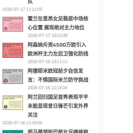
队
2026-07-17 11:21:05
霍兰在里昂女足稳居中场核
心位置 展现绝对主力地位
2026-07-17 10:22:49
阿森纳斥资4500万欧引入
欧洲杯主力左后卫强化防线
2026-07-16 13:11:11
阿德耶米欧冠前夕自信发
言：不惧国际米兰防守挑战
2026-07-16 12:14:34
阿兰回归国足首秀表现平平
未能显现昔日锋芒引发外界
关注
2026-07-16 11:18:05
邦马蒂领衔巴萨女足继续称