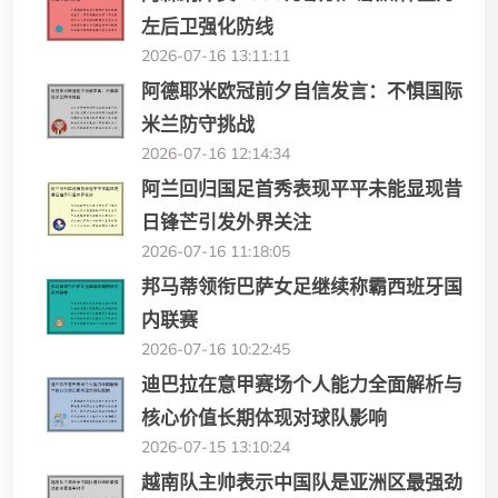
左后卫强化防线
2026-07-16 13:11:11
阿德耶米欧冠前夕自信发言：不惧国际
米兰防守挑战
2026-07-16 12:14:34
阿兰回归国足首秀表现平平未能显现昔
日锋芒引发外界关注
2026-07-16 11:18:05
邦马蒂领衔巴萨女足继续称霸西班牙国
内联赛
2026-07-16 10:22:45
迪巴拉在意甲赛场个人能力全面解析与
核心价值长期体现对球队影响
2026-07-15 13:10:24
越南队主帅表示中国队是亚洲区最强劲