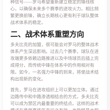
种信号——罗马希望重新建立稳定的锋线核
心，以确保未来多个赛季的进攻火力。相比频
繁更换前锋，确立长期核心更有利于球队整体
战术体系的稳定。
二、战术体系重塑方向
多夫比克的加盟，很可能会对罗马的整体战术
体系产生深远影响。过去几个赛季，球队在进
攻端更多依赖边路推进以及中场球员后插上完
成得分，而传统中锋在体系中的作用相对有
限。如今，一名强力中锋的到来，将使战术结
构出现新的变化。
首先，罗马在进攻组织上可以更加立体。通过
边路传中和中路渗透相结合的方式，多夫比克
可以成为禁区内最重要的终结点。这样的战术