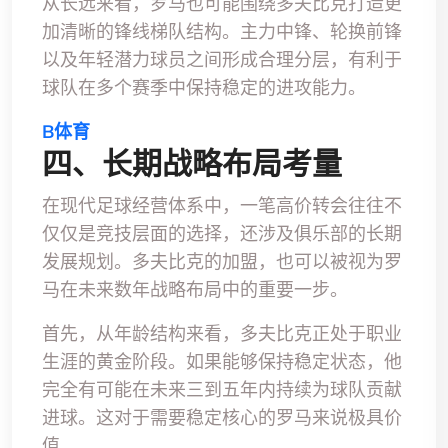
从长远来看，罗马也可能围绕多夫比克打造更
加清晰的锋线梯队结构。主力中锋、轮换前锋
以及年轻潜力球员之间形成合理分层，有利于
球队在多个赛季中保持稳定的进攻能力。
B体育
四、长期战略布局考量
在现代足球经营体系中，一笔高价转会往往不
仅仅是竞技层面的选择，还涉及俱乐部的长期
发展规划。多夫比克的加盟，也可以被视为罗
马在未来数年战略布局中的重要一步。
首先，从年龄结构来看，多夫比克正处于职业
生涯的黄金阶段。如果能够保持稳定状态，他
完全有可能在未来三到五年内持续为球队贡献
进球。这对于需要稳定核心的罗马来说极具价
值。