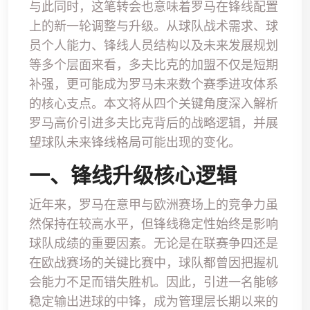
与此同时，这笔转会也意味着罗马在锋线配置
上的新一轮调整与升级。从球队战术需求、球
员个人能力、锋线人员结构以及未来发展规划
等多个层面来看，多夫比克的加盟不仅是短期
补强，更可能成为罗马未来数个赛季进攻体系
的核心支点。本文将从四个关键角度深入解析
罗马高价引进多夫比克背后的战略逻辑，并展
望球队未来锋线格局可能出现的变化。
一、锋线升级核心逻辑
近年来，罗马在意甲与欧洲赛场上的竞争力虽
然保持在较高水平，但锋线稳定性始终是影响
球队成绩的重要因素。无论是在联赛争四还是
在欧战赛场的关键比赛中，球队都曾因把握机
会能力不足而错失胜机。因此，引进一名能够
稳定输出进球的中锋，成为管理层长期以来的