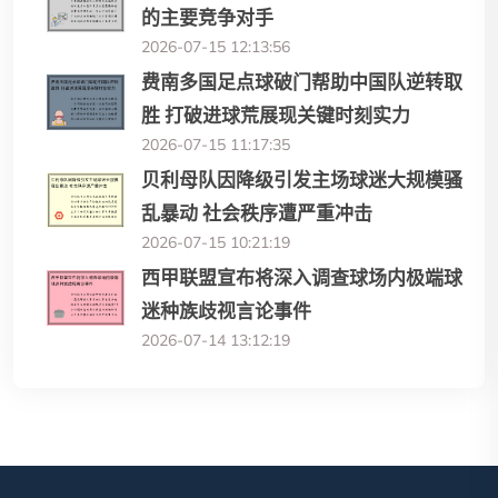
的主要竞争对手
2026-07-15 12:13:56
费南多国足点球破门帮助中国队逆转取
胜 打破进球荒展现关键时刻实力
2026-07-15 11:17:35
贝利母队因降级引发主场球迷大规模骚
乱暴动 社会秩序遭严重冲击
2026-07-15 10:21:19
西甲联盟宣布将深入调查球场内极端球
迷种族歧视言论事件
2026-07-14 13:12:19