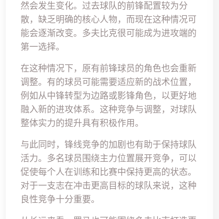
然会发生变化。过去球队的前锋配置较为分
散，缺乏明确的核心人物，而现在这种情况可
能会逐渐改变。多夫比克很可能成为进攻端的
第一选择。
在这种情况下，原有前锋球员的角色也会重新
调整。有的球员可能需要适应新的战术位置，
例如从中锋转型为边路或影锋角色，以更好地
融入新的进攻体系。这种竞争与调整，对球队
整体实力的提升具有积极作用。
与此同时，锋线竞争的加剧也有助于保持球队
活力。多名球员围绕主力位置展开竞争，可以
促使每个人在训练和比赛中保持更高的状态。
对于一支志在冲击更高目标的球队来说，这种
良性竞争十分重要。