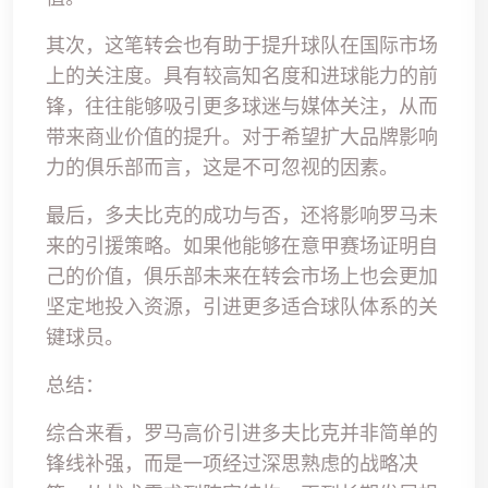
其次，这笔转会也有助于提升球队在国际市场
上的关注度。具有较高知名度和进球能力的前
锋，往往能够吸引更多球迷与媒体关注，从而
带来商业价值的提升。对于希望扩大品牌影响
力的俱乐部而言，这是不可忽视的因素。
最后，多夫比克的成功与否，还将影响罗马未
来的引援策略。如果他能够在意甲赛场证明自
己的价值，俱乐部未来在转会市场上也会更加
坚定地投入资源，引进更多适合球队体系的关
键球员。
总结：
综合来看，罗马高价引进多夫比克并非简单的
锋线补强，而是一项经过深思熟虑的战略决