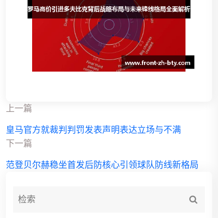
上一篇
皇马官方就裁判判罚发表声明表达立场与不满
下一篇
范登贝尔赫稳坐首发后防核心引领球队防线新格局