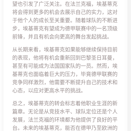
望也引发了广泛关注。在法兰克福，埃基蒂克
将会得到更多的机会去展示自己的实力，这对
于他个人的成长至关重要。随着球队的不断进
步，埃基蒂克有望成为德甲联赛中的一名顶级
前锋，并且有机会向更高的舞台发起挑战。
从长期来看，埃基蒂克如果能够继续保持目前
的表现，他将有机会重新回到巴黎圣日耳曼，
甚至有可能成为法国国家队的一员。然而，埃
基蒂克也面临着巨大的压力，毕竟德甲联赛的
竞争同样激烈，他需要不断提升自己的技术和
心态，以应对更高水平的挑战。
总之，埃基蒂克的转会标志着他职业生涯的新
篇章。无论是从竞技水平、球队定位还是个人
发展，法兰克福的环境都为他提供了良好的平
台。未来的埃基蒂克，能否在德甲乃至欧洲的