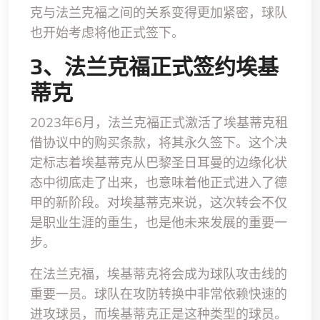
克与法兰克福之间的关系变得更加紧密，球队
也开始考虑将他正式签下。
3、法兰克福正式签约埃基
蒂克
2023年6月，法兰克福正式激活了埃基蒂克租
借协议中的购买条款，将其永久签下。这个决
定标志着埃基蒂克从巴黎圣日耳曼的边缘化状
态中彻底走了出来，也意味着他正式进入了德
甲的新阶段。对埃基蒂克来说，这次转会不仅
是职业生涯的重生，也是他未来发展的重要一
步。
在法兰克福，埃基蒂克将会成为球队攻击线的
重要一员。球队在攻防转换中非常依赖快速的
进攻球员，而埃基蒂克正是这种类型的球员。