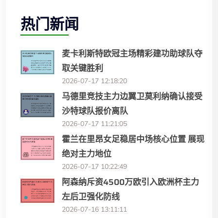
热门新闻
麦卡利斯特欧冠主场精彩建功助球队夺
取关键胜利
2026-07-17 12:18:20
马德里竞技主力边翼卫莫利纳确认接受
沙特球队报价离队
2026-07-17 11:21:05
霍兰在里昂女足稳居中场核心位置 展现
绝对主力地位
2026-07-17 10:22:49
阿森纳斥资4500万欧引入欧洲杯主力
左后卫强化防线
2026-07-16 13:11:11