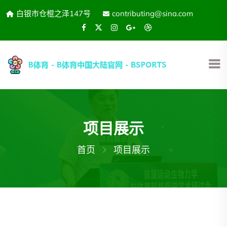
白银市仓棍之泽147号
contributing@sina.com
项目展示
首页
项目展示