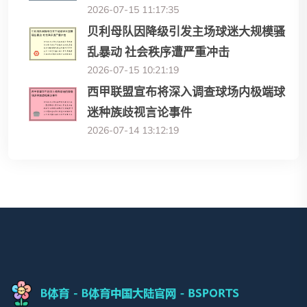
2026-07-15 11:17:35
贝利母队因降级引发主场球迷大规模骚
乱暴动 社会秩序遭严重冲击
2026-07-15 10:21:19
西甲联盟宣布将深入调查球场内极端球
迷种族歧视言论事件
2026-07-14 13:12:19