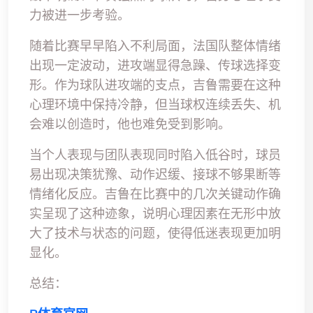
力被进一步考验。
随着比赛早早陷入不利局面，法国队整体情绪
出现一定波动，进攻端显得急躁、传球选择变
形。作为球队进攻端的支点，吉鲁需要在这种
心理环境中保持冷静，但当球权连续丢失、机
会难以创造时，他也难免受到影响。
当个人表现与团队表现同时陷入低谷时，球员
易出现决策犹豫、动作迟缓、接球不够果断等
情绪化反应。吉鲁在比赛中的几次关键动作确
实呈现了这种迹象，说明心理因素在无形中放
大了技术与状态的问题，使得低迷表现更加明
显化。
总结：