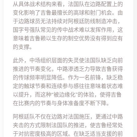
从具体战术结构来看，法国队在边路配置上的
变化影响了吉鲁最擅长的高球和射门机会。由
于边路球员无法持续对阿根廷防线制造冲击，
国字号强队常见的传中战术难以发挥作用，这
意味着吉鲁赖以生存的制空优势没有得到应有
的支撑。
此外，中场组织层面的失灵使法国队缺乏向前
推进的节奏变化，中路渗透乏力导致吉鲁获得
的传球频率明显降低。作为一名前锋，缺乏稳
定的触球节奏和连续参与感往往意味着状态难
以提升，而这种“被边缘化”的体验，使得吉鲁
在比赛内的节奏与身体准备度不断下降。
阿根廷队不仅在边路对法国施压，更通过中路
夹击的方式限制法国队的推进，使吉鲁经常处
于对抗密度极高的区域。在缺乏适当支援的前