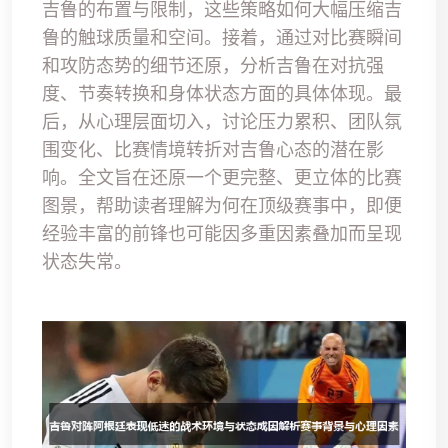
吉鲁的布置与限制，这些策略如何大幅压缩吉
鲁的触球质量和空间。接着，通过对比赛瞬间
和攻防态势的细节还原，分析吉鲁在对抗强
度、节奏转换和身体状态方面的具体体现。最
后，从心理层面切入，讨论压力累积、团队氛
围变化、比赛情境转折对吉鲁心态的潜在影
响。全文旨在还原一个更完整、更立体的比赛
图景，帮助读者理解为何在顶级赛事中，即便
经验丰富的前锋也可能因多重因素叠加而呈现
状态失常。