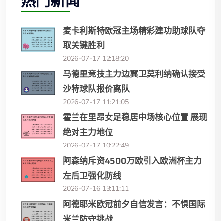
热门新闻
麦卡利斯特欧冠主场精彩建功助球队夺
取关键胜利
2026-07-17 12:18:20
马德里竞技主力边翼卫莫利纳确认接受
沙特球队报价离队
2026-07-17 11:21:05
霍兰在里昂女足稳居中场核心位置 展现
绝对主力地位
2026-07-17 10:22:49
阿森纳斥资4500万欧引入欧洲杯主力
左后卫强化防线
2026-07-16 13:11:11
阿德耶米欧冠前夕自信发言：不惧国际
米兰防守挑战