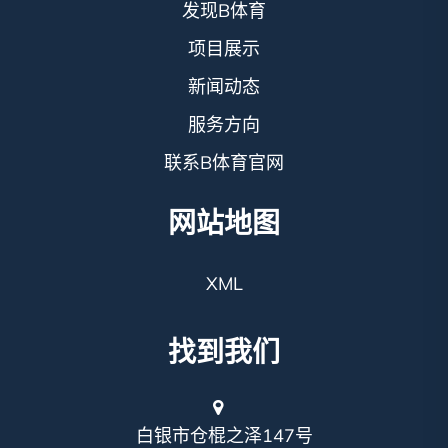
发现B体育
项目展示
新闻动态
服务方向
联系B体育官网
网站地图
XML
找到我们
白银市仓棍之泽147号