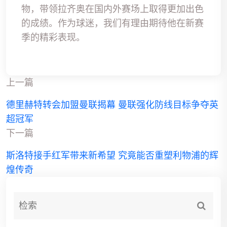
物，带领拉齐奥在国内外赛场上取得更加出色
的成绩。作为球迷，我们有理由期待他在新赛
季的精彩表现。
上一篇
德里赫特转会加盟曼联揭幕 曼联强化防线目标争夺英
超冠军
下一篇
斯洛特接手红军带来新希望 究竟能否重塑利物浦的辉
煌传奇