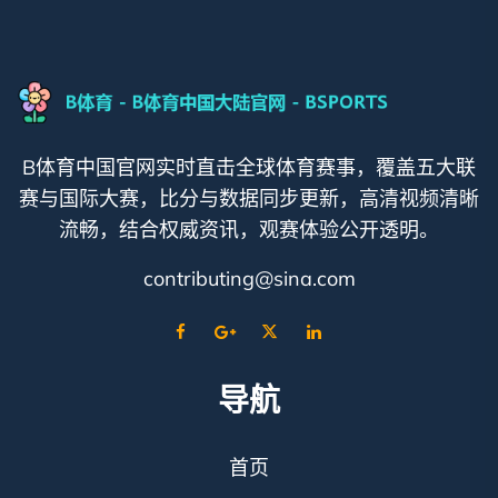
B体育中国官网实时直击全球体育赛事，覆盖五大联
赛与国际大赛，比分与数据同步更新，高清视频清晰
流畅，结合权威资讯，观赛体验公开透明。
contributing@sina.com
导航
首页