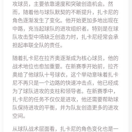
攻球员，主要依靠速度和突破创造机会。然
而，随着他与球队默契的不断提升，扎卡尼的
角色逐渐发生了变化。他开始更加多地出现在
中路，充当起球队的进攻组织者。特别是在球
队攻击型中场缺乏创造力时，扎卡尼经常会承
担起串联全队的责任。
随着扎卡尼在拉齐奥逐渐成为核心球员，他的
战术地位也愈加重要。在新赛季开始前，拉齐
奥给了他球队十号球衣，这个举动意味着扎卡
尼不再只是一个边路的快速冲击点，他已经成
为了球队进攻的支柱和领导者。在新赛季中，
扎卡尼的任务不仅仅是进攻，他还需要帮助球
队保持进攻的平衡，并为队友创造更多的进攻
空间。
从球队战术层面看，扎卡尼的角色变化也是一