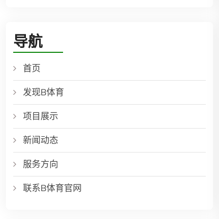
导航
首页
发现B体育
项目展示
新闻动态
服务方向
联系B体育官网