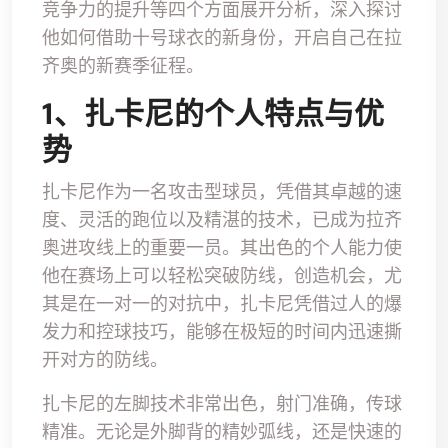
竞争力的提升等四个方面展开分析，深入探讨
他如何借助十号球衣的新身份，开启自己在拉
齐奥的新赛季征程。
1、扎卡尼的个人特点与优
势
扎卡尼作为一名攻击型球员，凭借其卓越的速
度、灵活的跑位以及精湛的技术，已成为拉齐
奥进攻线上的重要一员。其出色的个人能力使
他在赛场上可以轻松突破防线，创造机会，尤
其是在一对一的对抗中，扎卡尼凭借过人的爆
发力和控球技巧，能够在极短的时间内迅速撕
开对方的防线。
扎卡尼的左脚技术非常出色，射门准确，传球
精准。无论是外脚背的精妙弧线，还是快速的