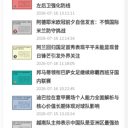
左后卫强化防线
2026-07-16 13:11:11
阿德耶米欧冠前夕自信发言：不惧国际
米兰防守挑战
2026-07-16 12:14:34
阿兰回归国足首秀表现平平未能显现昔
日锋芒引发外界关注
2026-07-16 11:18:05
邦马蒂领衔巴萨女足继续称霸西班牙国
内联赛
2026-07-16 10:22:45
迪巴拉在意甲赛场个人能力全面解析与
核心价值长期体现对球队影响
2026-07-15 13:10:24
越南队主帅表示中国队是亚洲区最强劲