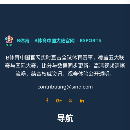
B体育中国官网实时直击全球体育赛事，覆盖五大联
赛与国际大赛，比分与数据同步更新，高清视频清晰
流畅，结合权威资讯，观赛体验公开透明。
contributing@sina.com
导航