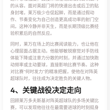
的从容。面对英超门将的快速出击或后卫的贴
身封堵，莱万极少仓促起脚，而是通过假动
作、节奏变化为自己创造更高成功率的射门空
间。这种冷静并非天生，而是长期顶级比赛经
验积累后的自然反应。
同时，莱万在场上的比赛阅读能力，也让他在
心理层面占据主动。他能够敏锐察觉对手防线
体能下降或注意力分散的时刻，并通过加快跑
动频率或主动要球，直接影响比赛节奏。这种
对比赛“何时发力”的精准把握，使他在对阵英
超球队时，往往成为决定胜负的关键人物。
4、关键战役决定走向
回顾莱万多夫斯基对阵英超球队的多场关键比
赛，可以发现他往往在最需要进球的时刻挺身