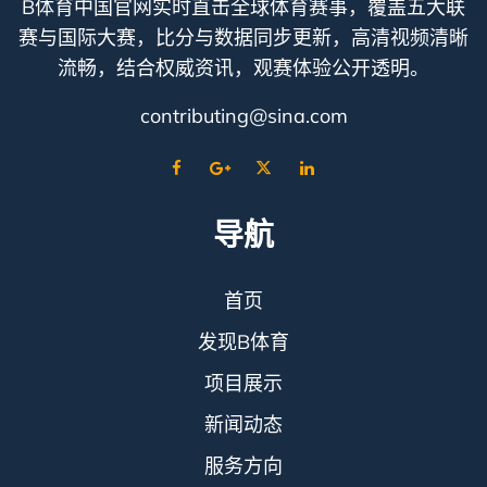
B体育中国官网实时直击全球体育赛事，覆盖五大联
赛与国际大赛，比分与数据同步更新，高清视频清晰
流畅，结合权威资讯，观赛体验公开透明。
contributing@sina.com
导航
首页
发现B体育
项目展示
新闻动态
服务方向