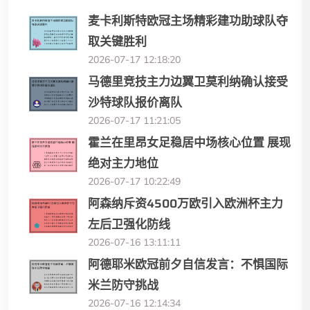
麦卡利斯特欧冠主场精彩建功助球队夺
取关键胜利
2026-07-17 12:18:20
马德里竞技主力边翼卫莫利纳确认接受
沙特球队报价离队
2026-07-17 11:21:05
霍兰在里昂女足稳居中场核心位置 展现
绝对主力地位
2026-07-17 10:22:49
阿森纳斥资4500万欧引入欧洲杯主力
左后卫强化防线
2026-07-16 13:11:11
阿德耶米欧冠前夕自信发言：不惧国际
米兰防守挑战
2026-07-16 12:14:34