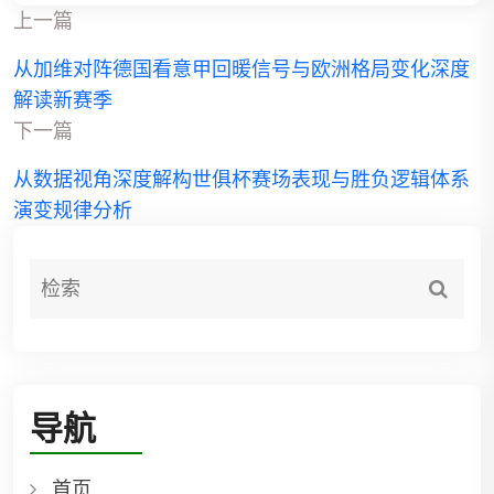
上一篇
从加维对阵德国看意甲回暖信号与欧洲格局变化深度
解读新赛季
下一篇
从数据视角深度解构世俱杯赛场表现与胜负逻辑体系
演变规律分析
导航
首页