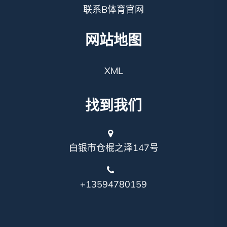
联系B体育官网
网站地图
XML
找到我们
白银市仓棍之泽147号
+13594780159