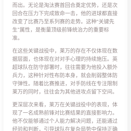
而出。无论是淘汰赛首回合奠定优势，还是次
回合在压力下完成致命一击，他的进球都直接
改变了比赛乃至系列赛的走势。这种“关键先
生”属性，是衡量顶级前锋统治力的重要标
准。
在这些关键战役中，莱万的存在不仅体现在数
据层面，也体现在对对手心理的持续施压。英
超球队在防守部署时，往往需要为他投入额外
兵力，这种针对性布防本身，就会削弱整体防
守弹性。随着比赛推进，对手防线在专注限制
莱万的同时，往往会为其他进攻点留下空间。
更深层次来看，莱万在关键战役中的表现，体
现了一名成熟前锋对比赛结果的直接影响力。
他不仅能够通过个人能力解决问题，还能通过
经验和判断，引导球队在复杂局势中保持正确