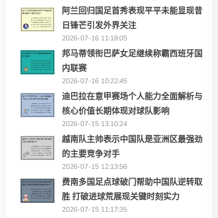
阿兰回归国足首秀表现平平未能显现昔
日锋芒引发外界关注
2026-07-16 11:18:05
邦马蒂领衔巴萨女足继续称霸西班牙国
内联赛
2026-07-16 10:22:45
迪巴拉在意甲赛场个人能力全面解析与
核心价值长期体现对球队影响
2026-07-15 13:10:24
越南队主帅表示中国队是亚洲区最强劲
的主要竞争对手
2026-07-15 12:13:56
费南多国足点球破门帮助中国队逆转取
胜 打破进球荒展现关键时刻实力
2026-07-15 11:17:35