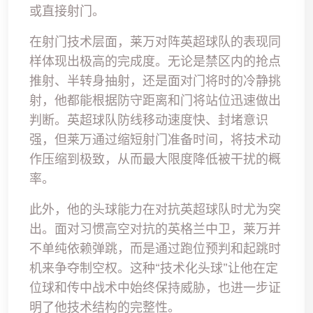
或直接射门。
在射门技术层面，莱万对阵英超球队的表现同
样体现出极高的完成度。无论是禁区内的抢点
推射、半转身抽射，还是面对门将时的冷静挑
射，他都能根据防守距离和门将站位迅速做出
判断。英超球队防线移动速度快、封堵意识
强，但莱万通过缩短射门准备时间，将技术动
作压缩到极致，从而最大限度降低被干扰的概
率。
此外，他的头球能力在对抗英超球队时尤为突
出。面对习惯高空对抗的英格兰中卫，莱万并
不单纯依赖弹跳，而是通过跑位预判和起跳时
机来争夺制空权。这种“技术化头球”让他在定
位球和传中战术中始终保持威胁，也进一步证
明了他技术结构的完整性。