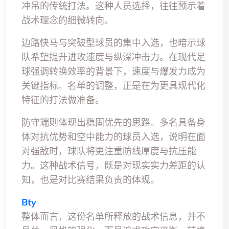
冲吊的传统打法。这种人员选择，往往预示着
战术理念的细微转向。
边路快马与突破型球员的集中入选，也暗示球
队希望提升进攻速度与纵深冲击力。在现代足
球强调转换效率的背景下，速度与爆发力成为
关键指标。名单的调整，正是在为更具现代化
特征的打法做准备。
防守端则体现出稳固优先的思路。多名具备身
体对抗优势和空中能力的球员入选，说明在面
对强敌时，球队将更注重防线厚度与抗压能
力。这种战术信号，既是对现实实力差距的认
知，也是对比赛结果负责的体现。
Bty
整体而言，这份名单所释放的战术信息，并不