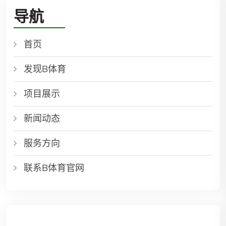
导航
首页
发现B体育
项目展示
新闻动态
服务方向
联系B体育官网