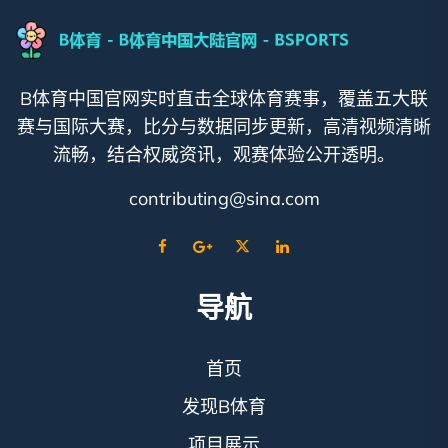
B体育中国官网实时直击全球体育赛事，覆盖五大联
赛与国际大赛，比分与数据同步更新，高清视频清晰
流畅，结合权威资讯，观赛体验公开透明。
contributing@sina.com
导航
首页
发现B体育
项目展示