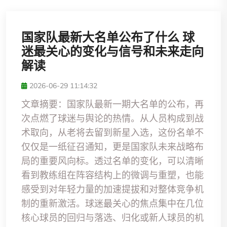
国家队最新大名单公布了什么 球
迷最关心的变化与信号和未来走向
解读
2026-06-29 11:14:32
文章摘要：国家队最新一期大名单的公布，再
次点燃了球迷与舆论的热情。从人员构成到战
术取向，从老将去留到新星入选，这份名单不
仅仅是一纸征召通知，更是国家队未来战略布
局的重要风向标。透过名单的变化，可以清晰
看到教练组在阵容结构上的微调与重塑，也能
感受到对年轻力量的加速提拔和对整体竞争机
制的重新激活。球迷最关心的焦点集中在几位
核心球员的回归与落选、归化或新人球员的机