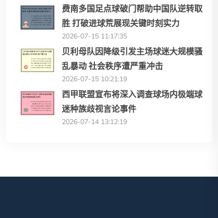
费南多国足点球破门帮助中国队逆转取
胜 打破进球荒展现关键时刻实力
2026-07-15 11:17:35
贝利母队因降级引发主场球迷大规模骚
乱暴动 社会秩序遭严重冲击
2026-07-15 10:21:19
西甲联盟宣布将深入调查球场内极端球
迷种族歧视言论事件
2026-07-14 13:12:19