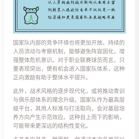
国家队内部的竞争环境也将更加开放。持续的
人员流动与考察机制，能够避免阵容固化，增
强整体危机意识。对于职业联赛球员而言，只
要表现突出，便有机会进入国家队体系，这种
正向激励有助于整体水平提升。
此外，战术风格的逐步现代化，或将推动青训
与俱乐部体系的理念升级。国家队作为最高层
级平台，其用人标准与打法取向，会对基层培
养方向产生示范效应。这种自上而下的影响，
可能带来更深远的结构性变化。