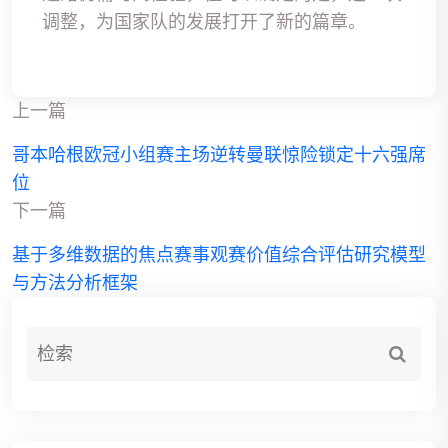
调整，为国家队的发展打开了新的篇章。
上一篇
哥本哈根欧冠小组赛主场逆转曼联惊险锁定十六强席
位
下一篇
基于多维数据的焦点赛事观赛价值综合评估研究模型
与方法分析框架