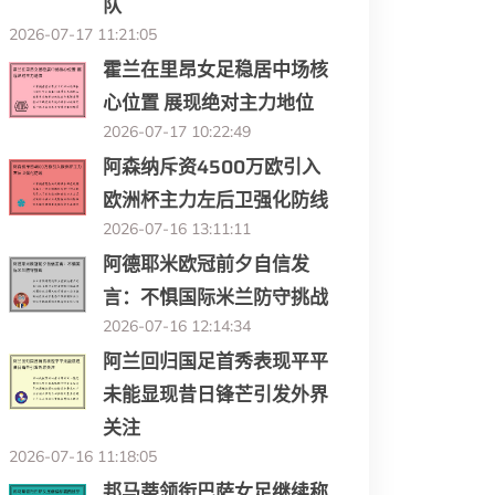
队
2026-07-17 11:21:05
霍兰在里昂女足稳居中场核
心位置 展现绝对主力地位
2026-07-17 10:22:49
阿森纳斥资4500万欧引入
欧洲杯主力左后卫强化防线
2026-07-16 13:11:11
阿德耶米欧冠前夕自信发
言：不惧国际米兰防守挑战
2026-07-16 12:14:34
阿兰回归国足首秀表现平平
未能显现昔日锋芒引发外界
关注
2026-07-16 11:18:05
邦马蒂领衔巴萨女足继续称