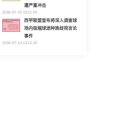
遭严重冲击
2026-07-15 10:21:19
西甲联盟宣布将深入调查球
场内极端球迷种族歧视言论
事件
2026-07-14 13:12:19