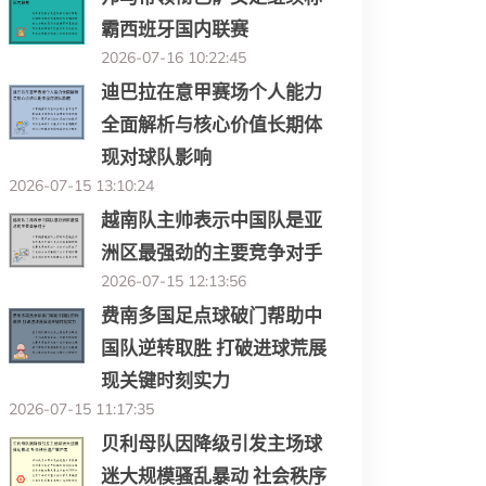
霸西班牙国内联赛
2026-07-16 10:22:45
迪巴拉在意甲赛场个人能力
全面解析与核心价值长期体
现对球队影响
2026-07-15 13:10:24
越南队主帅表示中国队是亚
洲区最强劲的主要竞争对手
2026-07-15 12:13:56
费南多国足点球破门帮助中
国队逆转取胜 打破进球荒展
现关键时刻实力
2026-07-15 11:17:35
贝利母队因降级引发主场球
迷大规模骚乱暴动 社会秩序