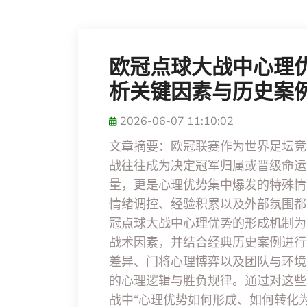
欧冠点球大战中心理
析关键因素与历史案
2026-06-07 11:10:02
文章摘要：欧冠联赛作为世界足坛竞
战往往成为决定冠军归属或晋级命运
量，更是心理优势集中爆发的特殊情
情绪调控、经验积累以及外部氛围都
冠点球大战中心理优势的形成机制为
战术因素，并结合经典历史案例进行
差异、门将心理博弈以及团队与环境
的心理逻辑与胜负规律。通过对这些
战中“心理优势如何形成、如何转化