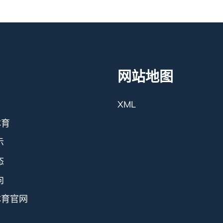
网站地图
XML
体育
示
态
向
体育官网