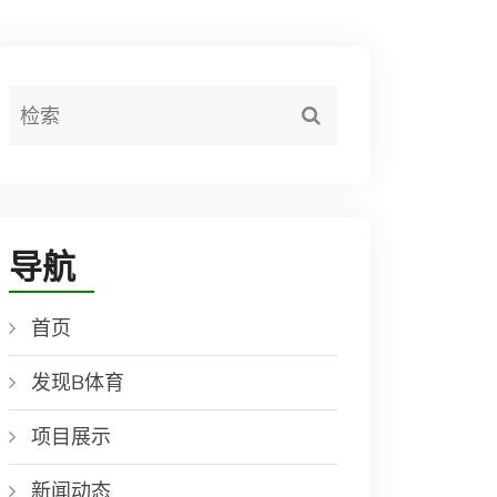
导航
首页
发现B体育
项目展示
新闻动态