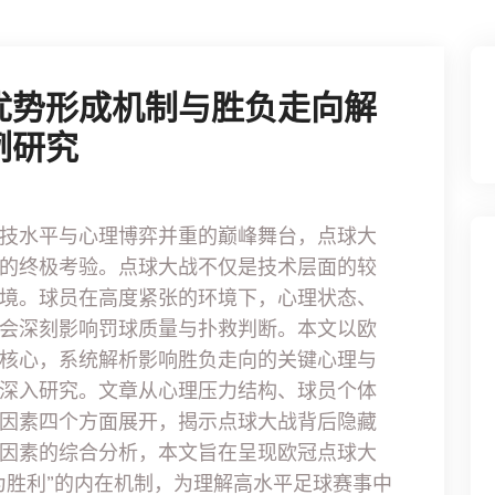
优势形成机制与胜负走向解
例研究
技水平与心理博弈并重的巅峰舞台，点球大
的终极考验。点球大战不仅是技术层面的较
境。球员在高度紧张的环境下，心理状态、
会深刻影响罚球质量与扑救判断。本文以欧
核心，系统解析影响胜负走向的关键心理与
深入研究。文章从心理压力结构、球员个体
因素四个方面展开，揭示点球大战背后隐藏
因素的综合分析，本文旨在呈现欧冠点球大
为胜利”的内在机制，为理解高水平足球赛事中