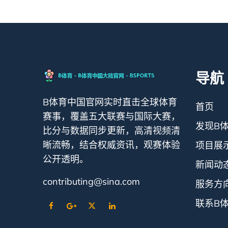
导航
B体育中国官网实时直击全球体育
首页
赛事，覆盖五大联赛与国际大赛，
发现B
比分与数据同步更新，高清视频清
晰流畅，结合权威资讯，观赛体验
项目展
公开透明。
新闻动
contributing@sina.com
服务方
联系B