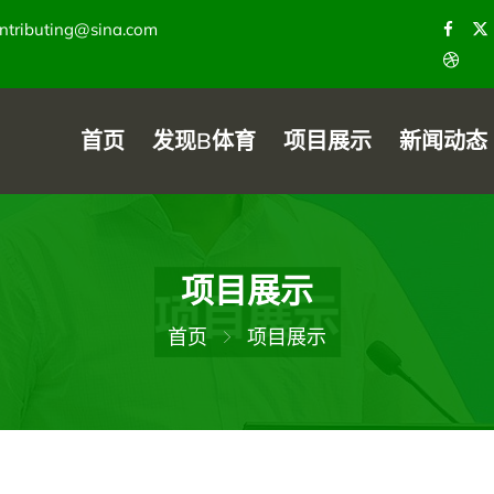
ntributing@sina.com
首页
发现B体育
项目展示
新闻动态
项目展示
首页
项目展示