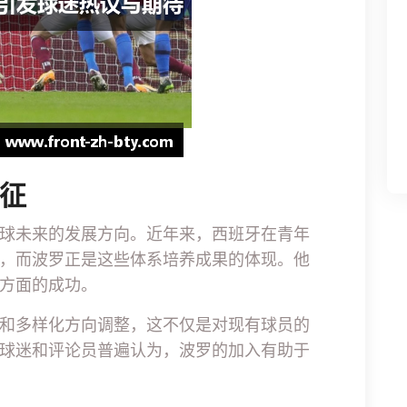
象征
球未来的发展方向。近年来，西班牙在青年
，而波罗正是这些体系培养成果的体现。他
方面的成功。
和多样化方向调整，这不仅是对现有球员的
球迷和评论员普遍认为，波罗的加入有助于