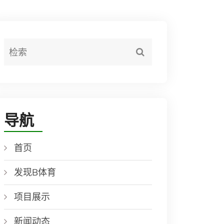
导航
首页
发现B体育
项目展示
新闻动态