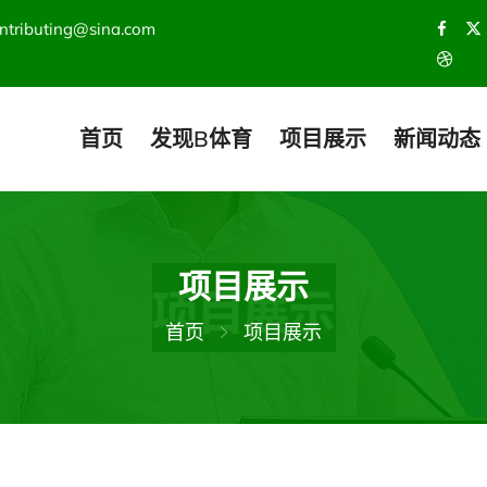
ntributing@sina.com
首页
发现B体育
项目展示
新闻动态
项目展示
首页
项目展示