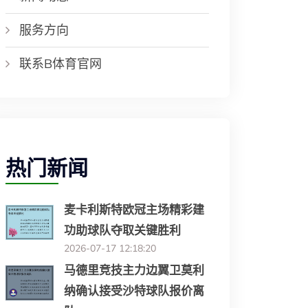
服务方向
联系B体育官网
热门新闻
麦卡利斯特欧冠主场精彩建
功助球队夺取关键胜利
2026-07-17 12:18:20
马德里竞技主力边翼卫莫利
纳确认接受沙特球队报价离