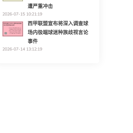
遭严重冲击
2026-07-15 10:21:19
西甲联盟宣布将深入调查球
场内极端球迷种族歧视言论
事件
2026-07-14 13:12:19