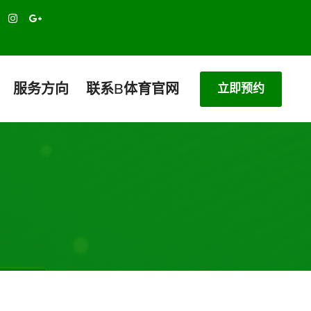
服务方向
联系B体育官网
立即预约