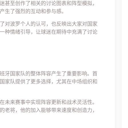
迷甚至创作了相关的讨论图表和阵型模拟，
产生了强烈的互动和参与感。
了对波罗个人的认可，也反映出大家对国家
一种情绪引导，让球迷在期待中充满了讨论
班牙国家队的整体阵容产生了重要影响。首
国家队提供了更多选择，尤其在中场组织和
在未来赛事中实现阵容更新和战术灵活性。
的老将，他的加入能够带来速度和创造力，