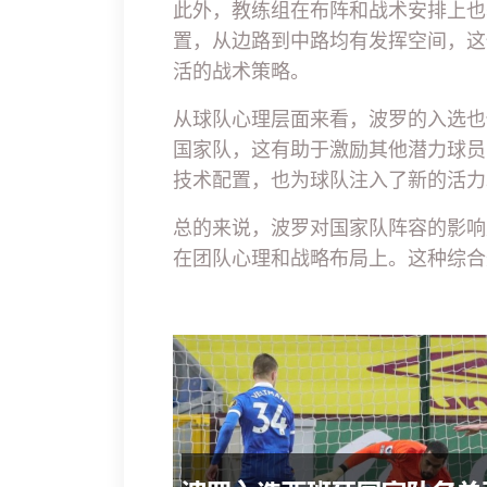
此外，教练组在布阵和战术安排上也
置，从边路到中路均有发挥空间，这
活的战术策略。
从球队心理层面来看，波罗的入选也
国家队，这有助于激励其他潜力球员
技术配置，也为球队注入了新的活力
总的来说，波罗对国家队阵容的影响
在团队心理和战略布局上。这种综合